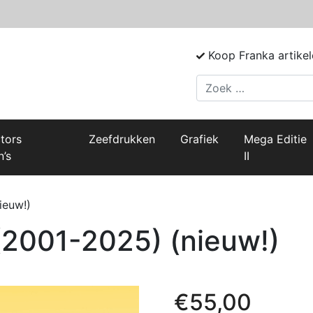
Koop Franka artikele
Zoek
ctors
Zeefdrukken
Grafiek
Mega Editie
n’s
II
ieuw!)
(2001-2025) (nieuw!)
€
55,00