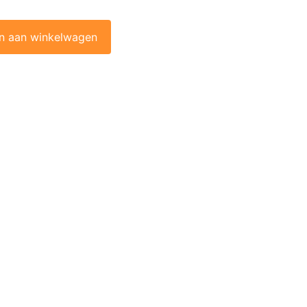
-2025) (nieuw!) aantal
n aan winkelwagen