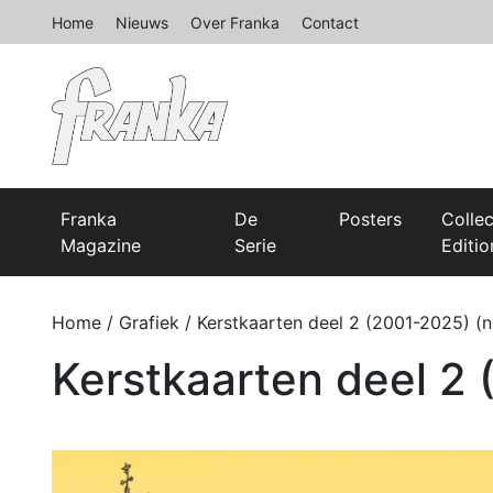
Home
Nieuws
Over Franka
Contact
Franka
De
Posters
Colle
Magazine
Serie
Editio
Home
/
Grafiek
/ Kerstkaarten deel 2 (2001-2025) (n
Kerstkaarten deel 2 